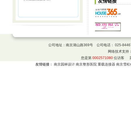
友情链接
公司地址：南京湖山路369号 公司电话： 025-8446
网络技术支持
您是第
0002571080
位访客
友情链接：
南京园林设计
南京整形医院
重载连接器
南京雪松